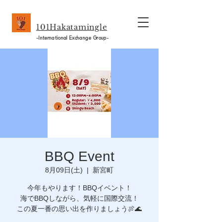
101Hakatamingle
-International Exchange Group-
BBQ Event
8月09日(土)
  |  
新宮町
今年もやります！BBQイベント！
海でBBQしながら、気軽に国際交流！
この夏一番の思い出を作りましょう🍖🌊