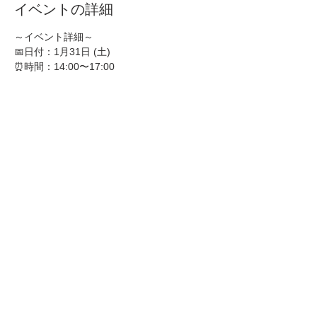
イベントの詳細
～イベント詳細～
📅日付：1月31日 (土)
⏰時間：14:00〜17:00
📍場所：Webase Hakata
💰参加費：1500円
～Event detail～
📅Date ：Saturday  31 January
続きを読む >
イベントをシェア