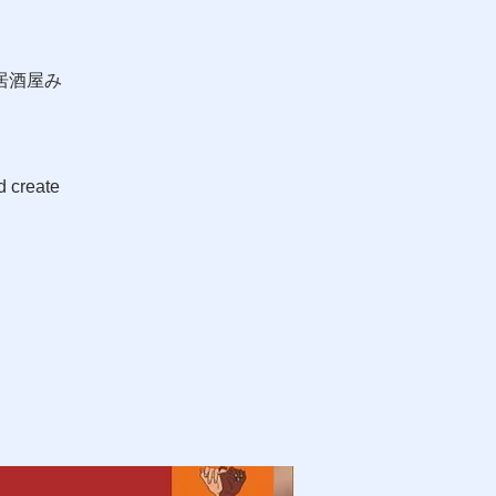
居酒屋み
d create