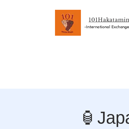
101Hakatamin
-International Exchang
🏮Jap