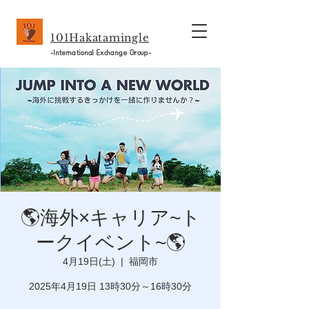
101Hakatamingle
-International Exchange Group-
🌎海外×キャリア~ト
ークイベント~🌎
4月19日(土)
  |  
福岡市
2025年4月19日 13時30分～16時30分