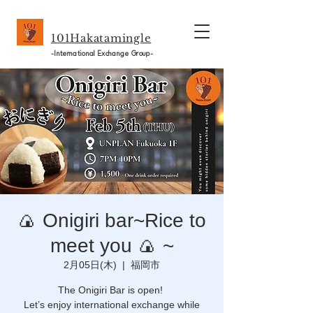
101Hakatamingle
-International Exchange Group-
🍙 Onigiri bar~Rice to
meet you 🍙 ~
2月05日(木)
  |  
福岡市
The Onigiri Bar is open!
Let’s enjoy international exchange while