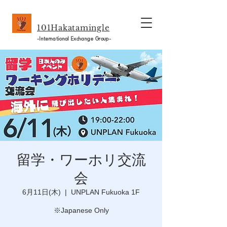
101Hakatamingle
-International Exchange Group-
留学・ワーホリ交流
会
6月11日(木)
  |  
UNPLAN Fukuoka 1F
※Japanese Only