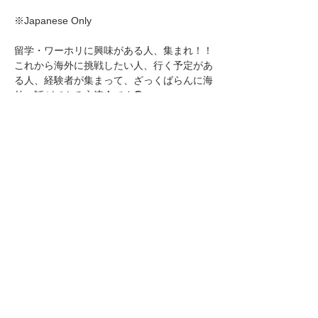
※Japanese Only
留学・ワーホリに興味がある人、集まれ！！
これから海外に挑戦したい人、行く予定があ
る人、経験者が集まって、ざっくばらんに海
外の話ができる交流会です🌎
海外に行くきっかけがほしい方も、ぜひ気軽
にご参加ください！
📅日付：6月11日 (木)
⏰時間：19:00〜22:00
続きを読む >
イベントをシェア