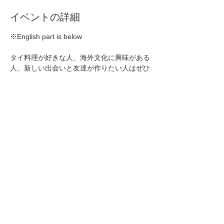
イベントの詳細
※English part is below
タイ料理が好きな人、海外文化に興味がある
人、新しい出会いと友達が作りたい人はぜひ
気軽にご参加ください！
一緒にタイの魅力を味わいましょう！
📅日付：6月13日 (土)
⏰時間：12:00〜15:00
📍場所：Webase Hakata
続きを読む >
イベントをシェア