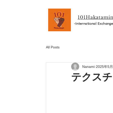
101Hakatamin
-International Exchang
All Posts
Nanami
2025年5
テクスチ