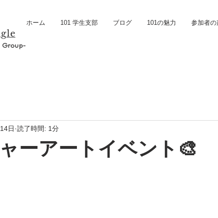
ホーム
101 学生支部
ブログ
101の魅力
参加者の
gle
e Group-
月14日
読了時間: 1分
ャーアートイベント🎨